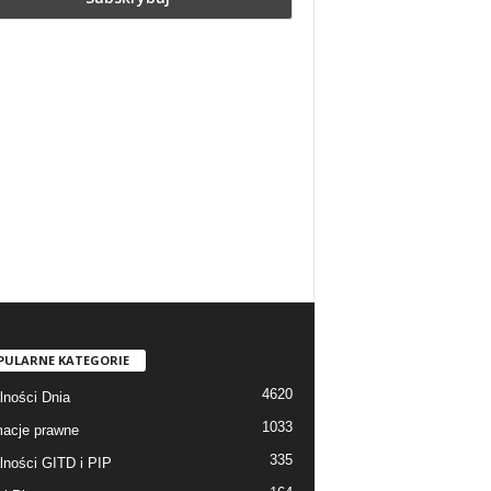
PULARNE KATEGORIE
4620
lności Dnia
1033
macje prawne
335
lności GITD i PIP