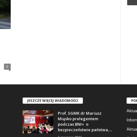
0
JESZCZE WIĘCEJ WIADOMOŚCI
PO
Aktua
Prof. SGMK dr Mariusz
Miąsko prelegentem
Infor
podczas BNI+ o
bezpieczeństwie państwa,...
Aktua