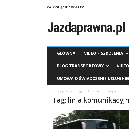
ZALOGUJ SIĘ / DOŁĄCZ
J
a
z
d
a
p
r
GŁÓWNA
VIDEO – SZKOLENIA
a
w
BLOG TRANSPORTOWY
VIDE
n
a
UMOWA O ŚWIADCZENIE USŁUG KI
.
p
Strona główna
Tagi
Linia komunikacyjna
l
Tag: linia komunikacyj