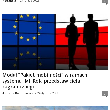
Redakcja
-
27 lutego 2022
2
Moduł “Pakiet mobilności” w ramach
systemu IMI. Rola przedstawiciela
zagranicznego
Adriana Kominowska
-
24 stycznia 2022
0