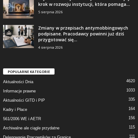
krok w rozwoju instytucji, która pomaga...
5 sierpnia 2026
Zmiany w przepisach antymobbingowych
podpisane. Pracodawcy powinni już dziś
przygotować się...
4 sierpnia 2026
POPULARNE KATEGORIE
4620
Aktualności Dnia
1033
Informacje prawne
335
Aktualności GITD i PIP
164
Kadry i Płace
156
561/2006 WE i AETR
115
Archiwalne ale ciągle przydatne
111
Delegowanie Pracowników za Granicę