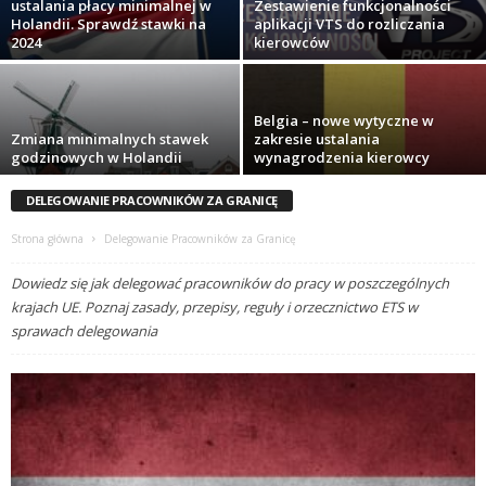
ustalania płacy minimalnej w
Zestawienie funkcjonalności
Holandii. Sprawdź stawki na
aplikacji VTS do rozliczania
2024
kierowców
Belgia – nowe wytyczne w
Zmiana minimalnych stawek
zakresie ustalania
godzinowych w Holandii
wynagrodzenia kierowcy
DELEGOWANIE PRACOWNIKÓW ZA GRANICĘ
Strona główna
Delegowanie Pracowników za Granicę
Dowiedz się jak delegować pracowników do pracy w poszczególnych
krajach UE. Poznaj zasady, przepisy, reguły i orzecznictwo ETS w
sprawach delegowania