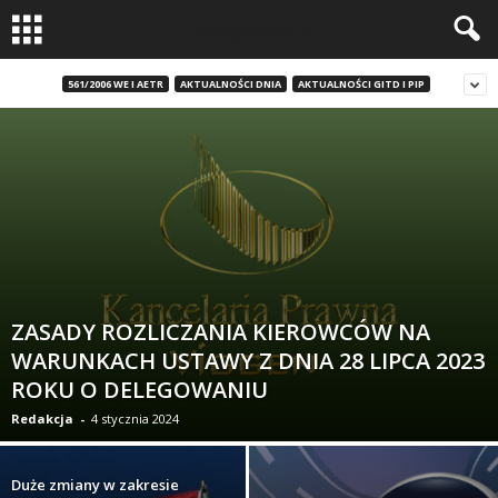
561/2006 WE I AETR
AKTUALNOŚCI DNIA
AKTUALNOŚCI GITD I PIP
ZASADY ROZLICZANIA KIEROWCÓW NA
WARUNKACH USTAWY Z DNIA 28 LIPCA 2023
ROKU O DELEGOWANIU
Redakcja
-
4 stycznia 2024
Duże zmiany w zakresie