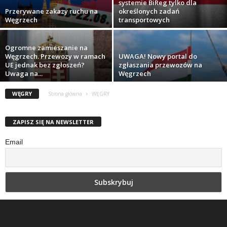
systemie BiReg tylko dla
Przerywane zakazy ruchu na
określonych zadań
Węgrzech
transportowych
Ogromne zamieszanie na
Węgrzech. Przewozy w ramach
UWAGA! Nowy portal do
UE jednak bez zgłoszeń?
zgłaszania przewozów na
Uwaga na...
Węgrzech
WĘGRY
Strona główna
WĘGRY
ZAPISZ SIĘ NA NEWSLETTER
Email