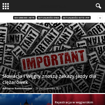
561/2006 WE I AETR
AKTUALNOŚCI DNIA
AKTUALNOŚCI GITD I PIP
Słowacja i Węgry znoszą zakazy jazdy dla
ciężarówek
Adriana Kominowska
-
29 października 2021
Rejestracja w węgierskim