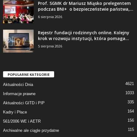
Prof. SGMK dr Mariusz Miąsko prelegentem
podczas BNI+ o bezpieczeństwie państwa,...
6 sierpnia 2026
Rejestr fundacji rodzinnych online. Kolejny
krok w rozwoju instytucji, która pomaga...
5 sierpnia 2026
POPULARNE KATEGORIE
4621
Aktualności Dnia
1033
Informacje prawne
335
Aktualności GITD i PIP
164
Kadry i Płace
156
561/2006 WE i AETR
115
Archiwalne ale ciągle przydatne