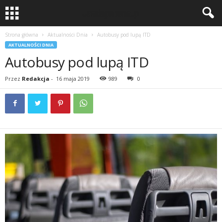
Strona główna
Aktualności Dnia
Autobusy pod lupą ITD
AKTUALNOŚCI DNIA
Autobusy pod lupą ITD
Przez
Redakcja
-
16 maja 2019
989
0