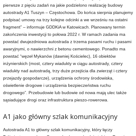
pierwsze z pięciu zadań na jakie podzielono realizację budowy
autostrady A1 Tuszyn – Częstochowa. Do końca sierpnia planujemy
podpisać umowy na trzy kolejne odcinki a we wrześniu na ostatni
fragment” – informuje GDDKiA w Katowicach. Planowany termin
zakończenia inwestycji to połowa 2022 r. W ramach zadania ma
powstać dwujezdniowa autostrada z trzema pasami ruchu i pasami
awaryjnymi, o nawierzchni z betonu cementowego. Ponadto ma
powstać “węzeł Mykanów (dawniej Kościelec), 16 obiektów
inżynierskich (most, cztery wiadukty w ciągu autostrady, cztery
wiadukty nad autostradą, trzy duże przejścia dla zwierząt i cztery
przejazdy gospodarcze), urządzenia ochrony środowiska,
oświetlenie drogowe i urządzenia bezpieczeństwa ruchu
drogowego”. Przebudowie lub budowie od nowa mają ulec także
sąsiadujące drogi oraz infrastruktura pieszo-rowerowa.
A1 jako główny szlak komunikacyjny
Autostrada A1 to główny szlak komunikacyjny, który łączy