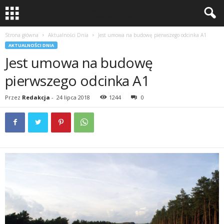
Strona główna
Aktualności Dnia
Jest umowa na budowę pierwszego odcinka A1
AKTUALNOŚCI DNIA
Jest umowa na budowę
pierwszego odcinka A1
Przez
Redakcja
-
24 lipca 2018
1244
0