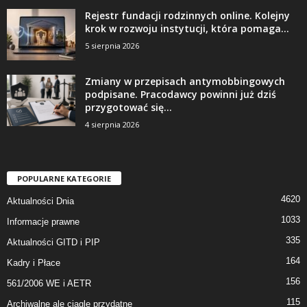
Rejestr fundacji rodzinnych online. Kolejny
krok w rozwoju instytucji, która pomaga...
5 sierpnia 2026
Zmiany w przepisach antymobbingowych
podpisane. Pracodawcy powinni już dziś
przygotować się...
4 sierpnia 2026
POPULARNE KATEGORIE
4620
Aktualności Dnia
1033
Informacje prawne
335
Aktualności GITD i PIP
164
Kadry i Płace
156
561/2006 WE i AETR
115
Archiwalne ale ciągle przydatne