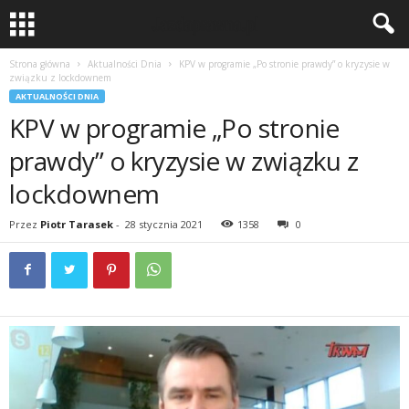
Strona główna
Aktualności Dnia
KPV w programie „Po stronie prawdy” o kryzysie w
związku z lockdownem
AKTUALNOŚCI DNIA
KPV w programie „Po stronie
prawdy” o kryzysie w związku z
lockdownem
Przez
Piotr Tarasek
-
28 stycznia 2021
1358
0