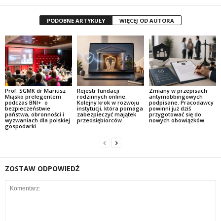
PODOBNE ARTYKUŁY
WIĘCEJ OD AUTORA
Prof. SGMK dr Mariusz
Rejestr fundacji
Zmiany w przepisach
Miąsko prelegentem
rodzinnych online.
antymobbingowych
podczas BNI+ o
Kolejny krok w rozwoju
podpisane. Pracodawcy
bezpieczeństwie
instytucji, która pomaga
powinni już dziś
państwa, obronności i
zabezpieczyć majątek
przygotować się do
wyzwaniach dla polskiej
przedsiębiorców
nowych obowiązków.
gospodarki
ZOSTAW ODPOWIEDŹ