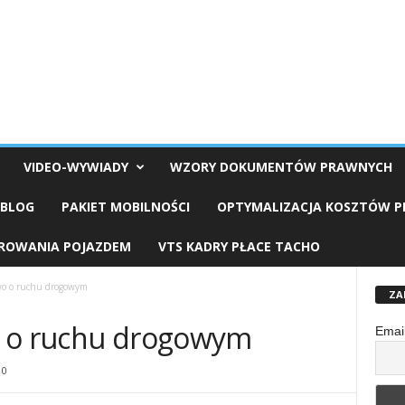
VIDEO-WYWIADY
WZORY DOKUMENTÓW PRAWNYCH
OBLOG
PAKIET MOBILNOŚCI
OPTYMALIZACJA KOSZTÓW 
EROWANIA POJAZDEM
VTS KADRY PŁACE TACHO
wo o ruchu drogowym
ZA
o o ruchu drogowym
Emai
0