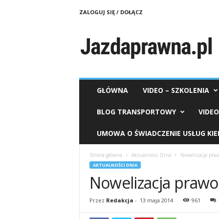
ZALOGUJ SIĘ / DOŁĄCZ
J
a
z
d
a
p
r
GŁÓWNA
VIDEO – SZKOLENIA
a
w
BLOG TRANSPORTOWY
VIDE
n
a
UMOWA O ŚWIADCZENIE USŁUG KI
.
p
Strona główna
Aktualności Dnia
Nowelizacja pra
l
AKTUALNOŚCI DNIA
Nowelizacja praw
Przez
Redakcja
-
13 maja 2014
961