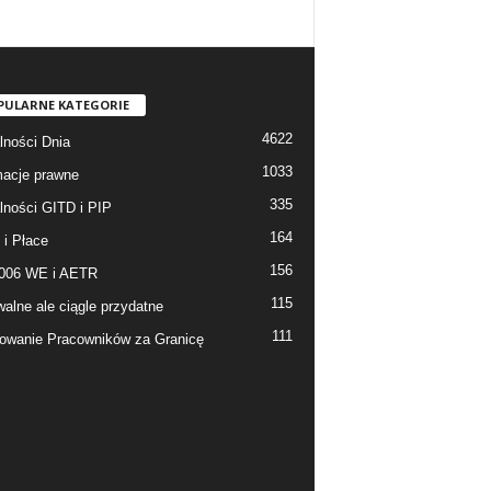
PULARNE KATEGORIE
4622
lności Dnia
1033
macje prawne
335
lności GITD i PIP
164
 i Płace
156
006 WE i AETR
115
walne ale ciągle przydatne
111
owanie Pracowników za Granicę