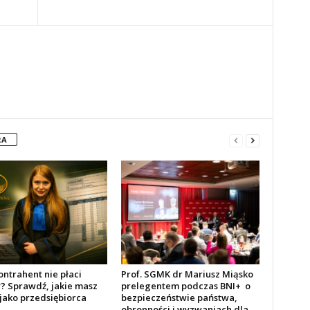
RA
ontrahent nie płaci
Prof. SGMK dr Mariusz Miąsko
y? Sprawdź, jakie masz
prelegentem podczas BNI+ o
jako przedsiębiorca
bezpieczeństwie państwa,
obronności i wyzwaniach dla