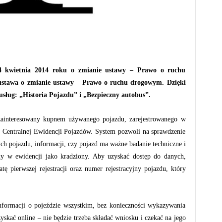
4 kwietnia 2014 roku o zmianie ustawy – Prawo o ruchu
ustawa o zmianie ustawy – Prawo o ruchu drogowym. Dzięki
usług: „Historia Pojazdu” i „Bezpieczny autobus”.
 zainteresowany kupnem używanego pojazdu, zarejestrowanego w
 w Centralnej Ewidencji Pojazdów. System pozwoli na sprawdzenie
nych pojazdu, informacji, czy pojazd ma ważne badanie techniczne i
ny w ewidencji jako kradziony. Aby uzyskać dostęp do danych,
ę pierwszej rejestracji oraz numer rejestracyjny pojazdu, który
formacji o pojeździe wszystkim, bez konieczności wykazywania
skać online – nie będzie trzeba składać wniosku i czekać na jego