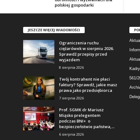
polskiej gospodarki
JESZCZE WIĘCEJ WIADOMOŚCI
PO
Aktua
Ograniczenia ruchu
ciężarówek w sierpniu 2026.
Infor
Sprawdź przepisy przed
wyjazdem
Aktua
8 sierpnia 2026
Kadry
561/2
Twój kontrahent nie płaci
faktury? Sprawdź, jakie masz
Archi
prawa jako przedsiębiorca
Deleg
7 sierpnia 2026
Prof. SGMK dr Mariusz
Miąsko prelegentem
podczas BNI+ o
bezpieczeństwie państwa,...
6 sierpnia 2026