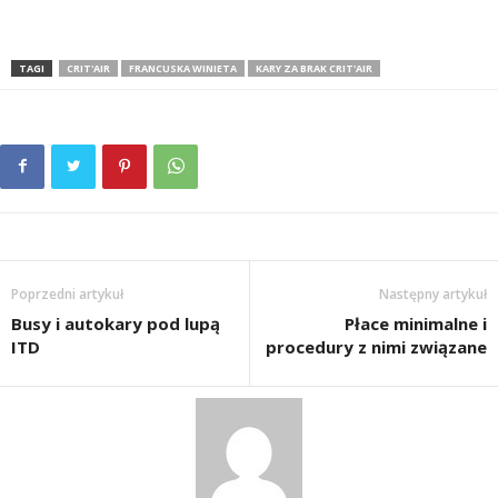
TAGI
CRIT'AIR
FRANCUSKA WINIETA
KARY ZA BRAK CRIT'AIR
Poprzedni artykuł
Następny artykuł
Busy i autokary pod lupą
Płace minimalne i
ITD
procedury z nimi związane