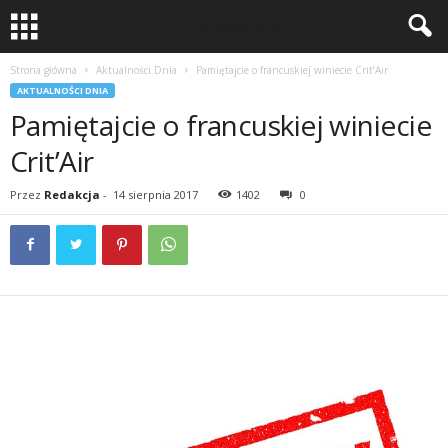
Strona główna
Aktualności Dnia
Pamiętajcie o francuskiej winiecie Crit’Air
AKTUALNOŚCI DNIA
Pamiętajcie o francuskiej winiecie
Crit’Air
Przez
Redakcja
-
14 sierpnia 2017
1402
0