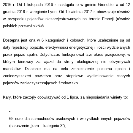
2016 r. Od 1
listopada
2016
r.
nastąpiło to w gminie Grenoble, a od 12
grudnia
2016
r.
w regionie Lyon. Od 1
kwietnia
2017
r.
obowiąz
uje
również
w przypadku pojazdów niezarejestrowanych na terenie Francji (również
polskich przewoźników).
Dostępna jest ona w 6 kategoriach i kolorach, które uzależnione są od
daty rejestracji pojazdu, efektywności energetycznej i ilości wydzielanych
przez pojazd spalin.
Dotychczas funkcjonował tzw. okres przejściowy, w
którym kierowcy za wjazd do strefy ekologicznej nie otrzymywali
mandatów. Działanie ma na celu zmniejszenie poziomu spalin i
zanieczyszczeń powietrza oraz stopniowe wyeliminowanie starych
pojazdów zanieczyszczających środowisko.
Kary, które zaczęły obowiązywać od 1 lipca, za nieposiadania winiety to:
68 euro dla samochodów osobowych i wszystkich innych pojazdów
(naruszenie „kara – kategoria 3”),