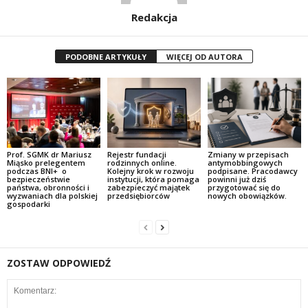
Redakcja
PODOBNE ARTYKUŁY
WIĘCEJ OD AUTORA
Prof. SGMK dr Mariusz
Rejestr fundacji
Zmiany w przepisach
Miąsko prelegentem
rodzinnych online.
antymobbingowych
podczas BNI+ o
Kolejny krok w rozwoju
podpisane. Pracodawcy
bezpieczeństwie
instytucji, która pomaga
powinni już dziś
państwa, obronności i
zabezpieczyć majątek
przygotować się do
wyzwaniach dla polskiej
przedsiębiorców
nowych obowiązków.
gospodarki
ZOSTAW ODPOWIEDŹ