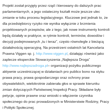
Projekt został przyjęty przez rząd i kierowany do dalszych prac
parlamentarnych, a jego ostateczny kształt może jeszcze ulec
zmianie w toku procesu legislacyjnego. Kluczowe jest jednak to, że
dla przedsiębiorcy ryzyko nie wynika wyłącznie z brzmienia
projektowanych przepisów, ale z tego, jak nowe instrumenty kontroli
będą działały w praktyce, w rytmie kontroli, terminów, dowodów i
decyzji podejmowanych „tu i teraz”, często równolegle z bieżącą
działalnością operacyjną. Na przestrzeni ostatnich lat Kancelaria
Prawna Viggen sp. j.
http://www.viggen.pl
, działając również jako
zaplecze eksperckie Stowarzyszenia „Najlepsza Droga”
http://www.najlepszadroga.pl
– organizacji pożytku publicznego
aktywnie uczestniczącej w działaniach pro publico bono na styku
prawa pracy, prawa gospodarczego oraz ochrony praw
obywatelskich, wielokrotnie zabierała głos w sprawie kierunku
zmian dotyczących Państwowej Inspekcji Pracy. Składane były
petycje, opinie prawne oraz wnioski o włączenie czynnika
społecznego do prac prowadzonych w Ministerstwie Rodziny, Pracy
i Polityki Społecznej.