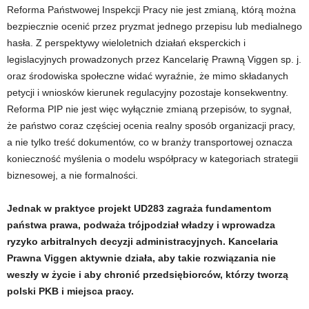
Reforma Państwowej Inspekcji Pracy nie jest zmianą, którą można
bezpiecznie ocenić przez pryzmat jednego przepisu lub medialnego
hasła. Z perspektywy wieloletnich działań eksperckich i
legislacyjnych prowadzonych przez Kancelarię Prawną Viggen sp. j.
oraz środowiska społeczne widać wyraźnie, że mimo składanych
petycji i wniosków kierunek regulacyjny pozostaje konsekwentny.
Reforma PIP nie jest więc wyłącznie zmianą przepisów, to sygnał,
że państwo coraz częściej ocenia realny sposób organizacji pracy,
a nie tylko treść dokumentów, co w branży transportowej oznacza
konieczność myślenia o modelu współpracy w kategoriach strategii
biznesowej, a nie formalności.
Jednak w praktyce projekt UD283 zagraża fundamentom
państwa prawa, podważa trójpodział władzy i wprowadza
ryzyko arbitralnych decyzji administracyjnych. Kancelaria
Prawna Viggen aktywnie działa, aby takie rozwiązania nie
weszły w życie i aby chronić przedsiębiorców, którzy tworzą
polski PKB i miejsca pracy.