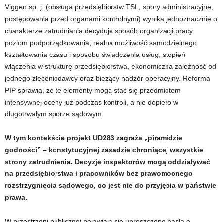
Viggen sp. j. (obsługa przedsiębiorstw TSL, spory administracyjne,
postępowania przed organami kontrolnymi) wynika jednoznacznie o
charakterze zatrudniania decyduje sposób organizacji pracy:
poziom podporządkowania, realna możliwość samodzielnego
kształtowania czasu i sposobu świadczenia usług, stopień
włączenia w strukturę przedsiębiorstwa, ekonomiczna zależność od
jednego zleceniodawcy oraz bieżący nadzór operacyjny. Reforma
PIP sprawia, że te elementy mogą stać się przedmiotem
intensywnej oceny już podczas kontroli, a nie dopiero w
długotrwałym sporze sądowym.
W tym kontekście projekt UD283 zagraża „piramidzie
godności” – konstytucyjnej zasadzie chroniącej wszystkie
strony zatrudnienia. Decyzje inspektorów mogą oddziaływać
na przedsiębiorstwa i pracowników bez prawomocnego
rozstrzygnięcia sądowego, co jest nie do przyjęcia w państwie
prawa.
W przestrzeni publicznej pojawiają się uproszczone hasła o