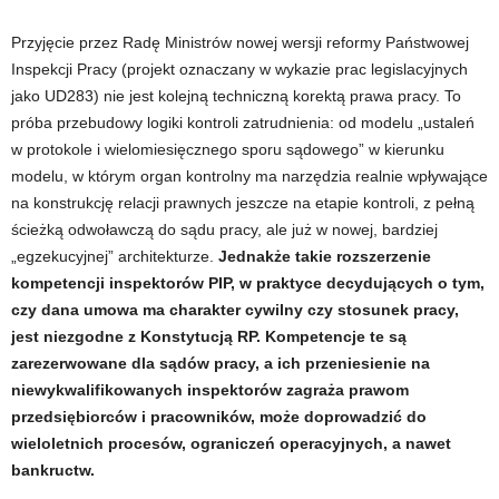
Przyjęcie przez Radę Ministrów nowej wersji reformy Państwowej
Inspekcji Pracy (projekt oznaczany w wykazie prac legislacyjnych
jako UD283) nie jest kolejną techniczną korektą prawa pracy. To
próba przebudowy logiki kontroli zatrudnienia: od modelu „ustaleń
w protokole i wielomiesięcznego sporu sądowego” w kierunku
modelu, w którym organ kontrolny ma narzędzia realnie wpływające
na konstrukcję relacji prawnych jeszcze na etapie kontroli, z pełną
ścieżką odwoławczą do sądu pracy, ale już w nowej, bardziej
„egzekucyjnej” architekturze.
Jednakże takie rozszerzenie
kompetencji inspektorów PIP, w praktyce decydujących o tym,
czy dana umowa ma charakter cywilny czy stosunek pracy,
jest niezgodne z Konstytucją RP. Kompetencje te są
zarezerwowane dla sądów pracy, a ich przeniesienie na
niewykwalifikowanych inspektorów zagraża prawom
przedsiębiorców i pracowników, może doprowadzić do
wieloletnich procesów, ograniczeń operacyjnych, a nawet
bankructw.