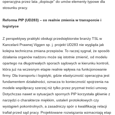
operacyjna przez lata „dopisuje” do umów elementy typowe dla
stosunku pracy.
Reforma PIP (UD283) – co realnie zmienia w transporcie i
logistyce
Z perspektywy praktyki obsługi przedsiębiorstw branży TSL w
Kancelarii Prawnej Viggen sp. j. projekt UD283 nie wygląda jak
kolejna techniczna zmiana przepisów. To raczej sygnał, że sposób
działania organów nadzoru może się istotnie zmienić, od modelu
opartego na długotrwałych sporach sądowych w kierunku kontroli,
która już na wczesnym etapie realnie wpływa na funkcjonowanie
firmy. Dla transportu i logistyki, gdzie elastyczność operacyjna jest
fundamentem działalności, oznacza to konieczność spojrzenia na
modele współpracy szerzej niż tylko przez pryzmat treści umowy.
Dotychczas nawet w sytuacjach spornych PIP korzystała głównie z
narzędzi o charakterze miękkim, ustaleń protokołowych czy
wystąpień pokontrolnych, a zasadniczy spór o kwalifikację relacji
trafiał przed sąd pracy. Projektowane rozwiązania wzmacniają etap