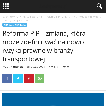
Strona główna
Aktualności Dnia
Reforma PIP – zmiana, która może zdefiniować na
nowo ryzyko prawne w...
AKTUALNOŚCI DNIA
Reforma PIP – zmiana, która
może zdefiniować na nowo
ryzyko prawne w branży
transportowej
Przez
Redakcja
-
25 lutego 2026
378
0