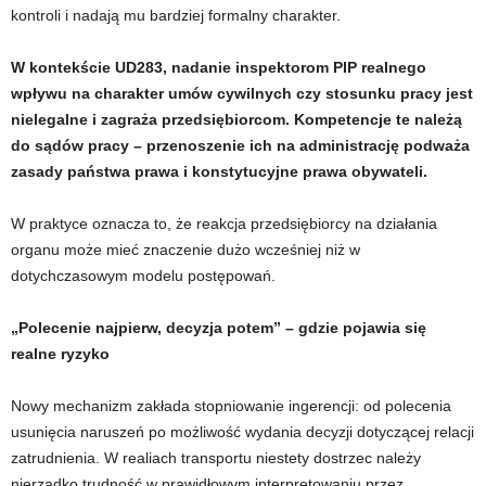
kontroli i nadają mu bardziej formalny charakter.
W kontekście UD283, nadanie inspektorom PIP realnego
wpływu na charakter umów cywilnych czy stosunku pracy jest
nielegalne i zagraża przedsiębiorcom. Kompetencje te należą
do sądów pracy – przenoszenie ich na administrację podważa
zasady państwa prawa i konstytucyjne prawa obywateli.
W praktyce oznacza to, że reakcja przedsiębiorcy na działania
organu może mieć znaczenie dużo wcześniej niż w
dotychczasowym modelu postępowań.
„Polecenie najpierw, decyzja potem” – gdzie pojawia się
realne ryzyko
Nowy mechanizm zakłada stopniowanie ingerencji: od polecenia
usunięcia naruszeń po możliwość wydania decyzji dotyczącej relacji
zatrudnienia. W realiach transportu niestety dostrzec należy
nierzadko trudność w prawidłowym interpretowaniu przez