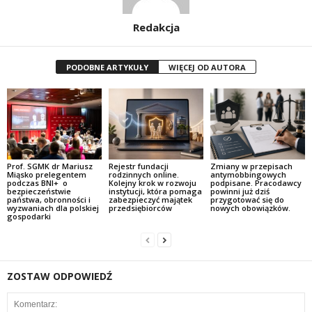
Redakcja
PODOBNE ARTYKUŁY
WIĘCEJ OD AUTORA
Prof. SGMK dr Mariusz
Rejestr fundacji
Zmiany w przepisach
Miąsko prelegentem
rodzinnych online.
antymobbingowych
podczas BNI+ o
Kolejny krok w rozwoju
podpisane. Pracodawcy
bezpieczeństwie
instytucji, która pomaga
powinni już dziś
państwa, obronności i
zabezpieczyć majątek
przygotować się do
wyzwaniach dla polskiej
przedsiębiorców
nowych obowiązków.
gospodarki
ZOSTAW ODPOWIEDŹ