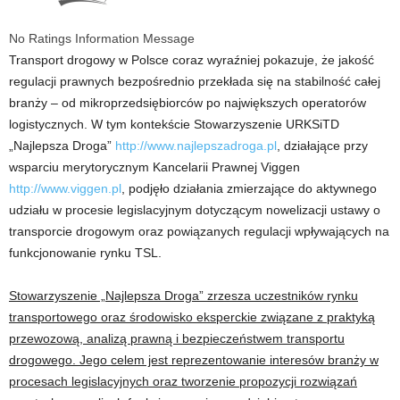
No Ratings Information Message
Transport drogowy w Polsce coraz wyraźniej pokazuje, że jakość
regulacji prawnych bezpośrednio przekłada się na stabilność całej
branży – od mikroprzedsiębiorców po największych operatorów
logistycznych. W tym kontekście Stowarzyszenie URKSiTD
„Najlepsza Droga”
http://www.najlepszadroga.pl
, działające przy
wsparciu merytorycznym Kancelarii Prawnej Viggen
http://www.viggen.pl
, podjęło działania zmierzające do aktywnego
udziału w procesie legislacyjnym dotyczącym nowelizacji ustawy o
transporcie drogowym oraz powiązanych regulacji wpływających na
funkcjonowanie rynku TSL.
Stowarzyszenie „Najlepsza Droga” zrzesza uczestników rynku
transportowego oraz środowisko eksperckie związane z praktyką
przewozową, analizą prawną i bezpieczeństwem transportu
drogowego. Jego celem jest reprezentowanie interesów branży w
procesach legislacyjnych oraz tworzenie propozycji rozwiązań