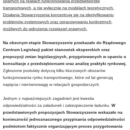
opartych na realiach funkcjonowania przedsiębiorstw
transportowych, a nie wyłącznie na modelach teoretycznych.
Działania Stowarzyszenia koncentrują się na identyfikowaniu
problemów systemowych oraz opracowywaniu konkretnych,
możliwych do wdrożenia rozwiązań prawnych.
Na obecnym etapie Stowarzyszenie przekazało do Rządowego
Centrum Legislacji pakiet stanowisk eksperckich oraz
propozycji zmian legislacyjnych, przygotowanych w oparciu o
konsultacje z przedsiębiorcami oraz analizę praktyki rynkowej.
Zgłoszone postulaty dotyczą kilku kluczowych obszarów
funkcjonowania rynku transportowego, które od lat generują
napięcia i nierównowagę w relacjach gospodarczych.
Jednym z najważniejszych zagadnień jest kwestia
odpowiedzialności za załadunek i zabezpieczenie ładunku.
W
przedstawionych propozycjach Stowarzyszenie wskazało na
konieczność jednoznacznego przypisania odpowiedzialności
podmiotom faktycznie organizującym proces przygotowania