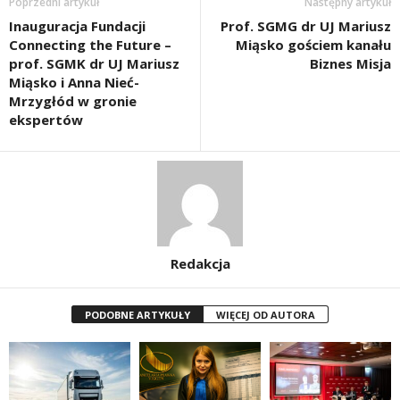
Poprzedni artykuł
Następny artykuł
Inauguracja Fundacji
Prof. SGMG dr UJ Mariusz
Connecting the Future –
Miąsko gościem kanału
prof. SGMK dr UJ Mariusz
Biznes Misja
Miąsko i Anna Nieć-
Mrzygłód w gronie
ekspertów
Redakcja
PODOBNE ARTYKUŁY
WIĘCEJ OD AUTORA