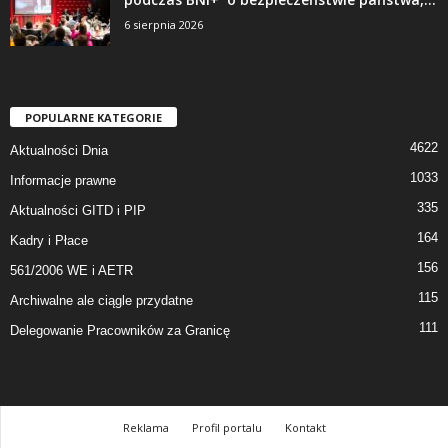
6 sierpnia 2026
POPULARNE KATEGORIE
4622
Aktualności Dnia
1033
Informacje prawne
335
Aktualności GITD i PIP
164
Kadry i Płace
156
561/2006 WE i AETR
115
Archiwalne ale ciągle przydatne
111
Delegowanie Pracowników za Granicę
Reklama
Profil portalu
Kontakt