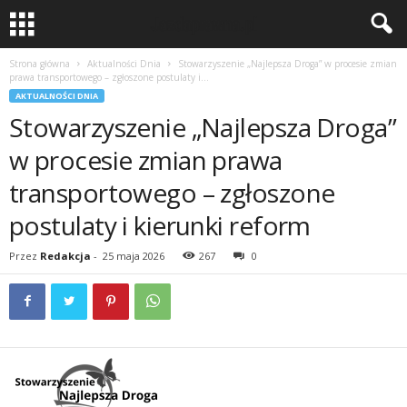
Strona główna
Aktualności Dnia
Stowarzyszenie „Najlepsza Droga” w procesie zmian
prawa transportowego – zgłoszone postulaty i...
AKTUALNOŚCI DNIA
Stowarzyszenie „Najlepsza Droga”
w procesie zmian prawa
transportowego – zgłoszone
postulaty i kierunki reform
Przez
Redakcja
-
25 maja 2026
267
0