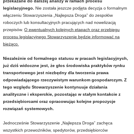
przekazane do dalszej analizy w ramach procesu
legislacyjnego.
Nie została jeszcze podjęta decyzja o formalnym
włączeniu Stowarzyszenia „Najlepsza Droga” do zespołów
roboczych lub konsultacyjnych pracujących nad nowelizacją
przepisów.
O ewentualnych kolejnych etapach oraz przebiegu
procesu legislacyjnego Stowarzyszenie będzie informować na
bieżąco.
Niezależnie od formalnego statusu w pracach legislacyjnych,
już dziś widoczne jest, że głos środowiska praktyków rynku
transportowego jest niezbędny dla tworzenia prawa
odpowiadającego rzeczywistym warunkom gospodarczym. Z
tego względu Stowarzyszenie kontynuuje działania
analityczne i eksperckie, pozostając w stałym kontakcie z
przedsiębiorcami oraz opracowując kolejne propozycje
rozwiązań systemowych.
Jednocześnie Stowarzyszenie „Najlepsza Droga” zachęca
wszystkich przewoźników, spedytorów, przedsiębiorców