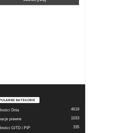
PULARNE KATEGORIE
4619
lności Dnia
1033
macje prawne
335
lności GITD i PIP