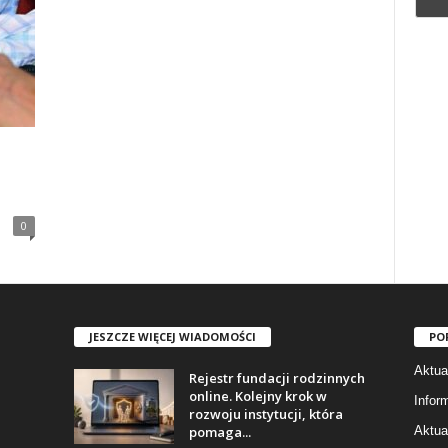
0
JESZCZE WIĘCEJ WIADOMOŚCI
PO
Aktua
Rejestr fundacji rodzinnych
online. Kolejny krok w
Infor
rozwoju instytucji, która
pomaga...
Aktua