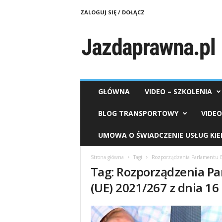
ZALOGUJ SIĘ / DOŁĄCZ
J
a
z
d
a
p
r
GŁÓWNA
VIDEO – SZKOLENIA
a
w
BLOG TRANSPORTOWY
VIDE
n
a
UMOWA O ŚWIADCZENIE USŁUG KI
.
p
Strona główna
Tagi
Rozporządzenia Parlamentu Eu
l
Tag: Rozporządzenia Pa
(UE) 2021/267 z dnia 16 