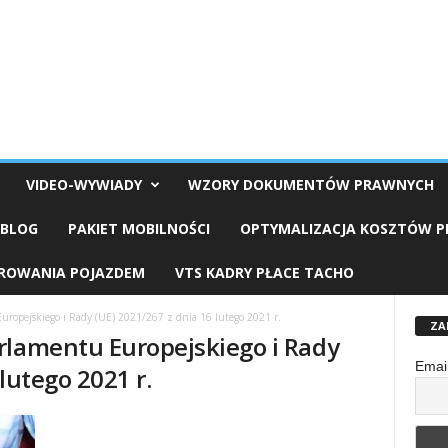
VIDEO-WYWIADY
WZORY DOKUMENTÓW PRAWNYCH
OBLOG
PAKIET MOBILNOŚCI
OPTYMALIZACJA KOSZTÓW 
EROWANIA POJAZDEM
VTS KADRY PŁACE TACHO
ropejskiego i Rady (UE) 2021/267 z dnia 16 lutego 2021 r.
ZA
rlamentu Europejskiego i Rady
Emai
lutego 2021 r.