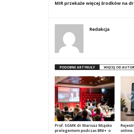
MIR przekaże więcej środków na dr
Redakcja
PODOBNE ARTYKUŁY
WIĘCEJ OD AUTO
Prof. SGMK dr Mariusz Miąsko
Rejest
prelegentem podczas BNI+ o
online.