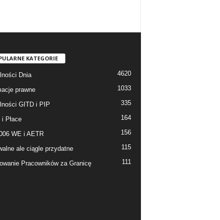
PULARNE KATEGORIE
4620
lności Dnia
1033
macje prawne
335
lności GITD i PIP
164
 i Płace
156
006 WE i AETR
115
walne ale ciągle przydatne
111
owanie Pracowników za Granicę