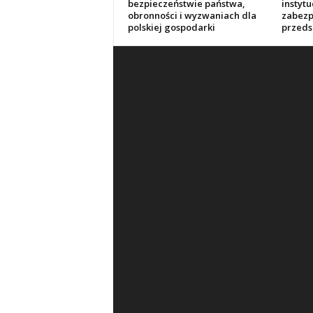
bezpieczeństwie państwa,
instytu
obronności i wyzwaniach dla
zabezp
polskiej gospodarki
przeds