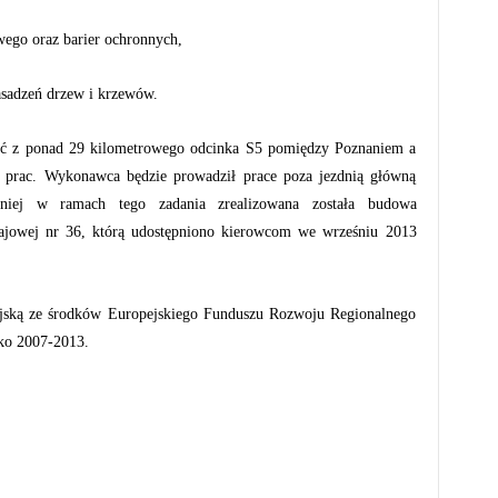
ego oraz barier ochronnych,
sadzeń drzew i krzewów.
tać z ponad 29 kilometrowego odcinka S5 pomiędzy Poznaniem a
 prac. Wykonawca będzie prowadził prace poza jezdnią główną
niej w ramach tego zadania zrealizowana została budowa
ajowej nr 36, którą udostępniono kierowcom we wrześniu 2013
ejską ze środków Europejskiego Funduszu Rozwoju Regionalnego
ko 2007-2013.