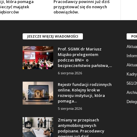
cji, która pomaga
Pracodawcy powinni już dziś
ieczyć majątek
przygotować się do nowych
iębiorców
obowiązków.
JESZCZE WIĘCEJ WIADOMOŚCI
PO
Aktua
Prof. SGMK dr Mariusz
Miąsko prelegentem
Infor
podczas BNI+ o
bezpieczeństwie państwa,...
Aktua
6 sierpnia 2026
Kadry
561/2
Rejestr fundacji rodzinnych
online. Kolejny krok w
Archi
rozwoju instytucji, która
pomaga...
Deleg
5 sierpnia 2026
Zmiany w przepisach
antymobbingowych
podpisane. Pracodawcy
powinni już dziś