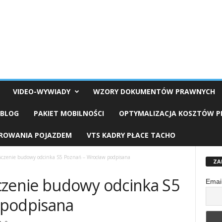
VIDEO-WYWIADY
WZORY DOKUMENTÓW PRAWNYCH
OBLOG
PAKIET MOBILNOŚCI
OPTYMALIZACJA KOSZTÓW 
EROWANIA POJAZDEM
VTS KADRY PŁACE TACHO
zenie budowy odcinka S5 Poznań – Wrocław podpisana
ZA
enie budowy odcinka S5
Emai
 podpisana