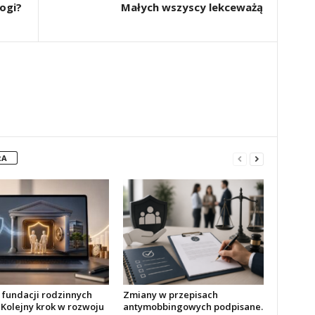
ogi?
Małych wszyscy lekceważą
RA
r fundacji rodzinnych
Zmiany w przepisach
 Kolejny krok w rozwoju
antymobbingowych podpisane.