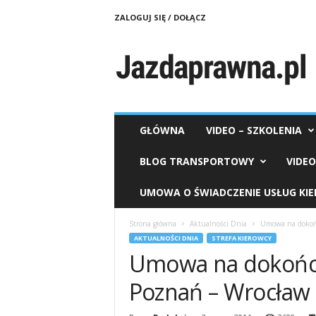
ZALOGUJ SIĘ / DOŁĄCZ
J
a
z
d
a
p
r
GŁÓWNA
VIDEO – SZKOLENIA
a
w
BLOG TRANSPORTOWY
VIDE
n
a
UMOWA O ŚWIADCZENIE USŁUG KI
.
p
Strona główna
Aktualności Dnia
Umowa na dokońc
l
AKTUALNOŚCI DNIA
STREFA KIEROWCY
Umowa na dokończ
Poznań – Wrocław