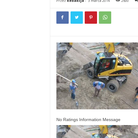
Przez
Redakcja
-
3 marca 2014
2600
No Ratings Information Message