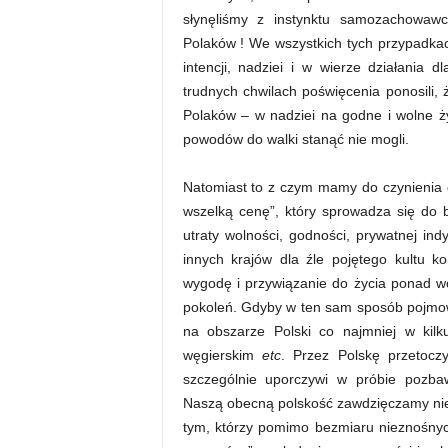
słynęliśmy z instynktu samozachowaw
Polaków ! We wszystkich tych przypadkach
intencji, nadziei i w wierze działania 
trudnych chwilach poświęcenia ponosili, ż
Polaków – w nadziei na godne i wolne ży
powodów do walki stanąć nie mogli.
Natomiast to z czym mamy do czynienia 
wszelką cenę”, który sprowadza się d
utraty wolności, godności, prywatnej i
innych krajów dla źle pojętego kultu 
wygodę i przywiązanie do życia ponad w
pokoleń. Gdyby w ten sam sposób pojmowa
na obszarze Polski co najmniej w kilku
węgierskim
etc
. Przez Polskę przetoczy
szczególnie uporczywi w próbie pozba
Naszą obecną polskość zawdzięczamy niez
tym, którzy pomimo bezmiaru nieznośnych