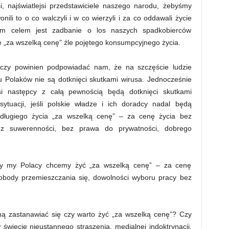
i, najświatlejsi przedstawiciele naszego narodu, żebyśmy
nili to o co walczyli i w co wierzyli i za co oddawali życie
ym celem jest zadbanie o los naszych spadkobierców
 „za wszelką cenę” źle pojętego konsumpcyjnego życia.
zy powinien podpowiadać nam, że na szczęście ludzie
u Polaków nie są dotknięci skutkami wirusa. Jednocześnie
 następcy z całą pewnością będą dotknięci skutkami
ytuacji, jeśli polskie władze i ich doradcy nadal będą
e długiego życia „za wszelką cenę” – za cenę życia bez
bez suwerenności, bez prawa do prywatności, dobrego
zy my Polacy chcemy żyć „za wszelką cenę” – za cenę
obody przemieszczania się, dowolności wyboru pracy bez
zną zastanawiać się czy warto żyć „za wszelką cenę”? Czy
świecie nieustannego straszenia, medialnej indoktrynacji,