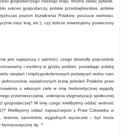
kcesu gospodarczego naszego kraju. Można zadać pytanie,
ski sukces gospodarczy, polskie przedsiębiorstwa, polskie
otychczas poziom kształcenia Polaków, poczucie wolności,
ycznie nasz kraj,
etc
.), czy dobrze inwestujemy powierzony
nie jest najwyższą z wartości, czego dowiodły poprzednie
rozmawiamy i myślimy w języku polskim, posiadając polską
wielu cierpień i międzypokoleniowych poświęceń wolno nam
e jednocześnie wywalczonych krwią pokoleń Polaków praw
anowienia o własnym ciele w imię hedonistycznej wygody
ego przemieszczania, uniknięcia stygmatyzacji społecznej
ci gospodarczej? W imię czego mielibyśmy oddać wolność
ść)? Mielibyśmy oddać najważniejsze z Praw Człowieka w
n, teatrów, samolotów, wygodnych wycieczek – być może
 farmaceutyczne itp. ?