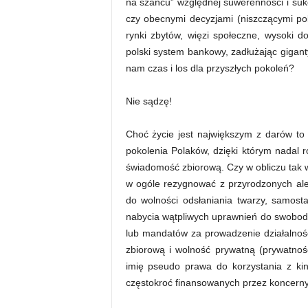
na szańcu” względnej suwerenności i su
czy obecnymi decyzjami (niszczącymi pol
rynki zbytów, więzi społeczne, wysoki d
polski system bankowy, zadłużając gigant
nam czas i los dla przyszłych pokoleń?
Nie sądzę!
Choć życie jest największym z darów to 
pokolenia Polaków, dzięki którym nadal 
świadomość zbiorową. Czy w obliczu tak 
w ogóle rezygnować z przyrodzonych al
do wolności odsłaniania twarzy, samost
nabycia wątpliwych uprawnień do swobodn
lub mandatów za prowadzenie działalnoś
zbiorową i wolność prywatną (prywatno
imię pseudo prawa do korzystania z ki
częstokroć finansowanych przez koncerny