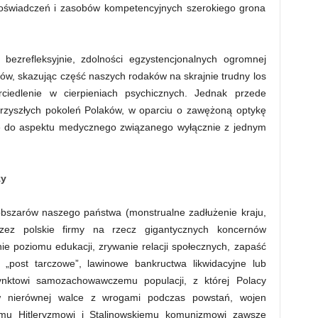
doświadczeń i zasobów kompetencyjnych szerokiego grona
bezrefleksyjnie, zdolności egzystencjonalnych ogromnej
ów, skazując część naszych rodaków na skrajnie trudny los
rciedlenie w cierpieniach psychicznych. Jednak przede
przyszłych pokoleń Polaków, w oparciu o zawężoną optykę
e do aspektu medycznego związanego wyłącznie z jednym
zy
obszarów naszego państwa (monstrualne zadłużenie kraju,
zez polskie firmy na rzecz gigantycznych koncernów
e poziomu edukacji, zrywanie relacji społecznych, zapaść
„post tarczowe”, lawinowe bankructwa likwidacyjne lub
stynktowi samozachowawczemu populacji, z której Polacy
 w nierównej walce z wrogami podczas powstań, wojen
emu Hitleryzmowi i Stalinowskiemu komunizmowi zawsze