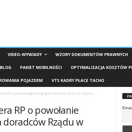
VIDEO-WYWIADY
WZORY DOKUMENTÓW PRAWNYCH
OBLOG
PAKIET MOBILNOŚCI
OPTYMALIZACJA KOSZTÓW 
EROWANIA POJAZDEM
VTS KADRY PŁACE TACHO
iera RP o powołanie egalitarnego grona doradców Rządu w związku...
ZA
era RP o powołanie
Emai
na doradców Rządu w