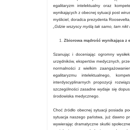
egalitaryzm intelektualny oraz kompe
wynikających z obecnej sytuacji post wirus
myśliciel, doradca prezydenta Roosevelt
„Gdzie wszyscy myślą tak samo, tam nikt n
Zbiorowa mądrość wynikająca z e
Szanując i doceniając ogromny wysiłe
urzędników, ekspertów medycznych, prze
normalności z wielkim zaangażowanie
egalitaryzmu intelektualnego, komp
interdyscyplinarnych propozycji rozwi
szczególności zasadne wydaje się dopus
środowiska medycznego.
Choć źródło obecnej sytuacji posiada 
sytuacja naszego państwa, już dawno p
wywierając dramatyczne skutki społeczn