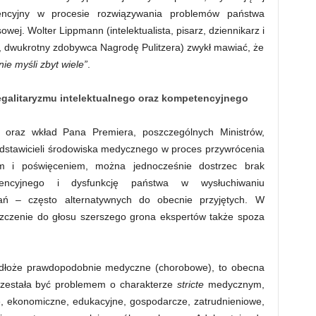
tencyjny w procesie rozwiązywania problemów państwa
owej. Wolter Lippmann (intelektualista, pisarz, dziennikarz i
a, dwukrotny zdobywca Nagrodę Pulitzera) zwykł mawiać, że
ie myśli zbyt wiele”
.
galitaryzmu intelektualnego oraz kompetencyjnego
k oraz wkład Pana Premiera, poszczególnych Ministrów,
dstawicieli środowiska medycznego w proces przywrócenia
m i poświęceniem, można jednocześnie dostrzec brak
etencyjnego i dysfunkcję państwa w wysłuchiwaniu
ązań – często alternatywnych do obecnie przyjętych. W
zczenie do głosu szerszego grona ekspertów także spoza
podłoże prawdopodobnie medyczne (chorobowe), to obecna
rzestała być problemem o charakterze
stricte
medycznym,
e, ekonomiczne, edukacyjne, gospodarcze, zatrudnieniowe,