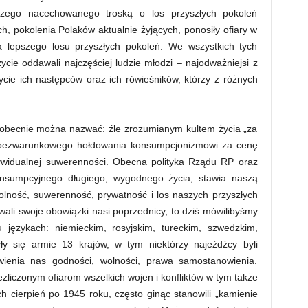
czego nacechowanego troską o los przyszłych pokoleń
, pokolenia Polaków aktualnie żyjących, ponosiły ofiary w
dla lepszego losu przyszłych pokoleń. We wszystkich tych
ycie oddawali najczęściej ludzie młodzi – najodważniejsi z
cie ich następców oraz ich rówieśników, którzy z różnych
obecnie można nazwać: źle zrozumianym kultem życia „za
o bezwarunkowego hołdowania konsumpcjonizmowi za cenę
ndywidualnej suwerenności. Obecna polityka Rządu RP oraz
konsumpcyjnego długiego, wygodnego życia, stawia naszą
olność, suwerenność, prywatność i los naszych przyszłych
li swoje obowiązki nasi poprzednicy, to dziś mówilibyśmy
 językach: niemieckim, rosyjskim, tureckim, szwedzkim,
ły się armie 13 krajów, w tym niektórzy najeźdźcy byli
wienia nas godności, wolności, prawa samostanowienia.
liczonym ofiarom wszelkich wojen i konfliktów w tym także
 cierpień po 1945 roku, często ginąc stanowili „kamienie