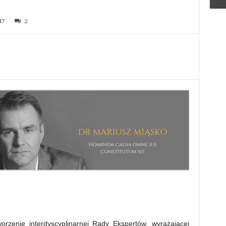
47
2
orzenie interdyscyplinarnej Rady Ekspertów, wyrażającej