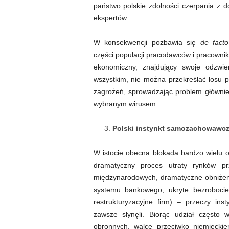
państwo polskie zdolności czerpania z 
ekspertów.
W konsekwencji pozbawia się
de facto
części populacji pracodawców i pracownik
ekonomiczny, znajdujący swoje odzwie
wszystkim, nie można przekreślać losu 
zagrożeń, sprowadzając problem główni
wybranym wirusem.
Polski instynkt samozachowawc
W istocie obecna blokada bardzo wielu 
dramatyczny proces utraty rynków pr
międzynarodowych, dramatyczne obniżeni
systemu bankowego, ukryte bezrobocie 
restrukturyzacyjne firm) – przeczy in
zawsze słynęli. Biorąc udział często
obronnych, walce przeciwko niemiecki