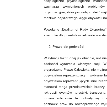
socjologiczne, psychologiczne, własno
wachlarza wymienionych problemów 
organizacyjne, które pozwolą znaleźć na
możliwie najszerszego kręgu obywateli n
Powołanie „Egalitarnej Rady Ekspertów”
szacunku dla przedstawicieli wielu warst
Prawo do godności
W sytuacji tak trudnej jak obecnie, nikt 
zdolności wyrażenia własnych racji. 
przyrodzone Prawo Człowieka, nie możn
obywatelom reprezentującym wybrane b
obywatelom reprezentujących inne branże
stanowić mogą przedstawiciele branży: h
rekreacji, eventów, turystyki, transport
można arbitralnie technokratycznymi
pozbawić praw do równoprawnego wyraż