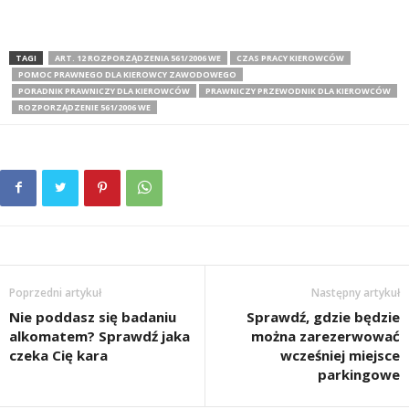
TAGI
ART. 12 ROZPORZĄDZENIA 561/2006 WE
CZAS PRACY KIEROWCÓW
POMOC PRAWNEGO DLA KIEROWCY ZAWODOWEGO
PORADNIK PRAWNICZY DLA KIEROWCÓW
PRAWNICZY PRZEWODNIK DLA KIEROWCÓW
ROZPORZĄDZENIE 561/2006 WE
Poprzedni artykuł
Następny artykuł
Nie poddasz się badaniu
Sprawdź, gdzie będzie
alkomatem? Sprawdź jaka
można zarezerwować
czeka Cię kara
wcześniej miejsce
parkingowe