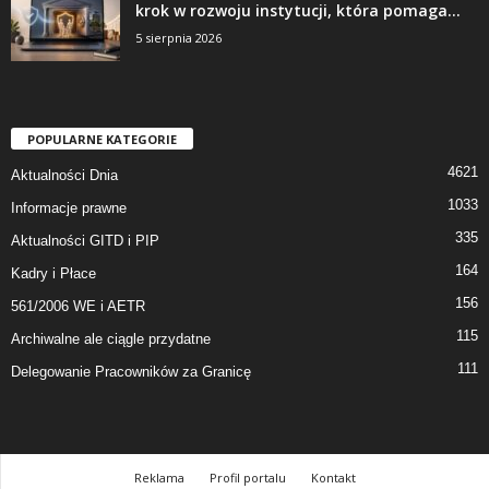
krok w rozwoju instytucji, która pomaga...
5 sierpnia 2026
POPULARNE KATEGORIE
4621
Aktualności Dnia
1033
Informacje prawne
335
Aktualności GITD i PIP
164
Kadry i Płace
156
561/2006 WE i AETR
115
Archiwalne ale ciągle przydatne
111
Delegowanie Pracowników za Granicę
Reklama
Profil portalu
Kontakt