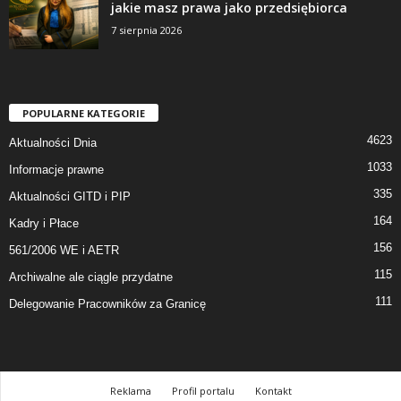
jakie masz prawa jako przedsiębiorca
7 sierpnia 2026
POPULARNE KATEGORIE
4623
Aktualności Dnia
1033
Informacje prawne
335
Aktualności GITD i PIP
164
Kadry i Płace
156
561/2006 WE i AETR
115
Archiwalne ale ciągle przydatne
111
Delegowanie Pracowników za Granicę
Reklama
Profil portalu
Kontakt