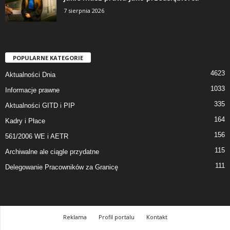
7 sierpnia 2026
POPULARNE KATEGORIE
4623
Aktualności Dnia
1033
Informacje prawne
335
Aktualności GITD i PIP
164
Kadry i Płace
156
561/2006 WE i AETR
115
Archiwalne ale ciągle przydatne
111
Delegowanie Pracowników za Granicę
Reklama
Profil portalu
Kontakt