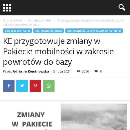
Strona główna
Aktualności Dnia
KE przygotowuje zmiany w Pakiecie mobilności w
zakresie powrotów do bazy
561/2006 WE I AETR
AKTUALNOŚCI DNIA
AKTUALNOŚCI Z WYTYCZNYCH KE I GITD
KE przygotowuje zmiany w
Pakiecie mobilności w zakresie
powrotów do bazy
Przez
Adriana Kominowska
-
5 lipca 2021
2056
0