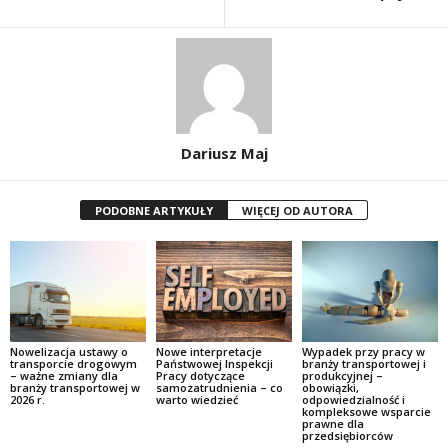
Dariusz Maj
PODOBNE ARTYKUŁY
WIĘCEJ OD AUTORA
Nowelizacja ustawy o
Nowe interpretacje
Wypadek przy pracy w
transporcie drogowym
Państwowej Inspekcji
branży transportowej i
– ważne zmiany dla
Pracy dotyczące
produkcyjnej –
branży transportowej w
samozatrudnienia – co
obowiązki,
2026 r.
warto wiedzieć
odpowiedzialność i
kompleksowe wsparcie
prawne dla
przedsiębiorców