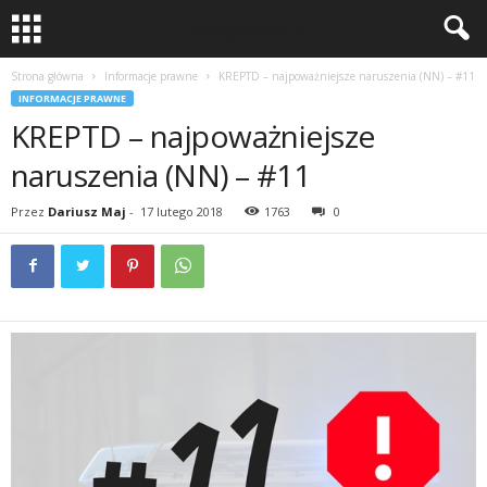
Strona główna
Informacje prawne
KREPTD – najpoważniejsze naruszenia (NN) – #11
INFORMACJE PRAWNE
KREPTD – najpoważniejsze
naruszenia (NN) – #11
Przez
Dariusz Maj
-
17 lutego 2018
1763
0