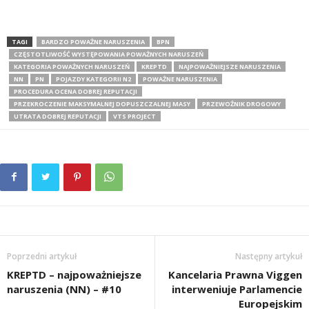
TAGI
BARDZO POWAŻNE NARUSZENIA
BPN
CZĘSTOTLIWOŚĆ WYSTĘPOWANIA POWAŻNYCH NARUSZEŃ
KATEGORIA POWAŻNYCH NARUSZEŃ
KREPTD
NAJPOWAŻNIEJSZE NARUSZENIA
NN
PN
POJAZDY KATEGORII N2
POWAŻNE NARUSZENIA
PROCEDURA OCENA DOBREJ REPUTACJI
PRZEKROCZENIE MAKSYMALNEJ DOPUSZCZALNEJ MASY
PRZEWOŹNIK DROGOWY
UTRATA DOBREJ REPUTACJI
VTS PROJECT
Poprzedni artykuł
Następny artykuł
KREPTD – najpoważniejsze
Kancelaria Prawna Viggen
naruszenia (NN) – #10
interweniuje Parlamencie
Europejskim