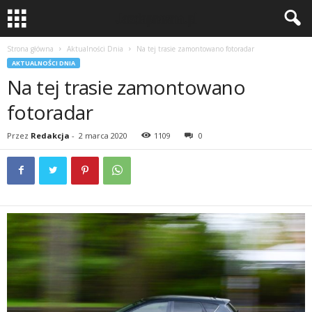
Strona główna
Aktualności Dnia
Na tej trasie zamontowano fotoradar
AKTUALNOŚCI DNIA
Na tej trasie zamontowano
fotoradar
Przez
Redakcja
-
2 marca 2020
1109
0