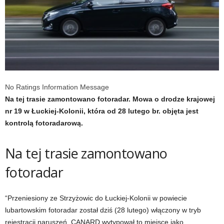
No Ratings Information Message
Na tej trasie zamontowano fotoradar. Mowa o drodze krajowej
nr 19 w Łuckiej-Kolonii, która od 28 lutego br. objęta jest
kontrolą fotoradarową.
Na tej trasie zamontowano
fotoradar
“Przeniesiony ze Strzyżowic do Łuckiej-Kolonii w powiecie
lubartowskim fotoradar został dziś (28 lutego) włączony w tryb
rejestracji naruszeń. CANARD wytypował to miejsce jako