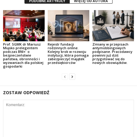
PODOBNE ARTYKUŁY
WIĘCEJ OD AUTORA
Prof. SGMK dr Mariusz
Rejestr fundacji
Zmiany w przepisach
Miąsko prelegentem
rodzinnych online.
antymobbingowych
podczas BNI+ o
Kolejny krok w rozwoju
podpisane. Pracodawcy
bezpieczeństwie
instytucji, która pomaga
powinni już dziś
państwa, obronności i
zabezpieczyć majątek
przygotować się do
wyzwaniach dla polskiej
przedsiębiorców
nowych obowiązków.
gospodarki
ZOSTAW ODPOWIEDŹ