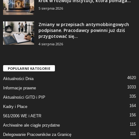
krok w rozwoju instytucji, która pomaga...
5 sierpnia 2026
Zmiany w przepisach antymobbingowych
podpisane. Pracodawcy powinni już dziś
przygotować się...
4 sierpnia 2026
POPULARNE KATEGORIE
4620
Aktualności Dnia
1033
Informacje prawne
335
Aktualności GITD i PIP
164
Kadry i Płace
156
561/2006 WE i AETR
115
Archiwalne ale ciągle przydatne
111
Delegowanie Pracowników za Granicę