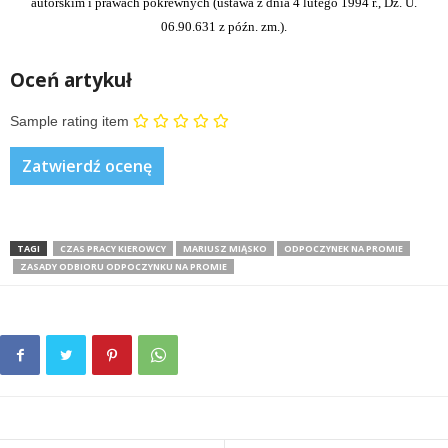
autorskim i prawach pokrewnych (ustawa z dnia 4 lutego 1994 r., Dz. U.
06.90.631 z późn. zm.).
Oceń artykuł
Sample rating item
TAGI
CZAS PRACY KIEROWCY
MARIUSZ MIĄSKO
ODPOCZYNEK NA PROMIE
ZASADY ODBIORU ODPOCZYNKU NA PROMIE