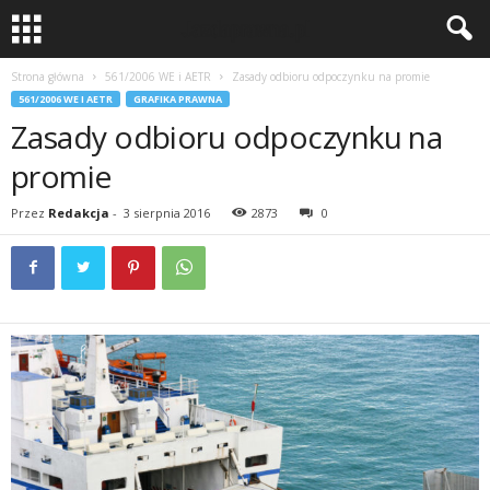
Strona główna
561/2006 WE i AETR
Zasady odbioru odpoczynku na promie
561/2006 WE I AETR
GRAFIKA PRAWNA
Zasady odbioru odpoczynku na
promie
Przez
Redakcja
-
3 sierpnia 2016
2873
0