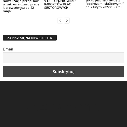
Jak to jest naprawdę z
Nowelizacja przepisów
VTS – GENEROWANIE
“podróżami służbowymi”
w zakresie czasu pracy
RAPORTÓW PŁAC
po 2 lutym 2022 r. – Cz. I
kierowców już od 22
SEKTOROWYCH
maja!
ZAPISZ SIĘ NA NEWSLETTER
Email