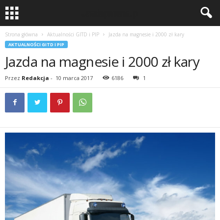
Strona główna
Aktualności GITD i PIP
Jazda na magnesie i 2000 zł kary
AKTUALNOŚCI GITD I PIP
Jazda na magnesie i 2000 zł kary
Przez
Redakcja
-
10 marca 2017
6186
1