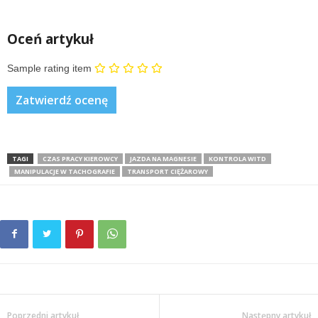
Oceń artykuł
Sample rating item
TAGI
CZAS PRACY KIEROWCY
JAZDA NA MAGNESIE
KONTROLA WITD
MANIPULACJE W TACHOGRAFIE
TRANSPORT CIĘŻAROWY
Poprzedni artykuł
Następny artykuł