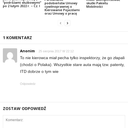
“podróżami służbowymi”
podobieństw Umowy
skutki Pakietu
po 2 lutym 2022 r. – Cz. I
cywilnoprawnej o
Mobilności
Kierowanie Pojazdami
oraz Umowy o pracę
1 KOMENTARZ
Anonim
25 sierpnia 2017 W 22:12
To nie kierowca miał pecha tylko inspektorzy, że go złapali
(chodzi o Polaka). Wszystkie stare auta mają tzw. patenty,
ITD dobrze o tym wie
Odpowiedz
ZOSTAW ODPOWIEDŹ