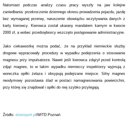
Natomiast podczas analizy czasu pracy wyszły na jaw kolejne
zaniedbania: przekroczenie dziennego okresu prowadzenia pojazdu, jazdę
bez wymaganej przerwy, naruszenie obowiązku wczytywania danych z
karty kierowcy. Kierowca został ukarany mandatem karnym w kwocie
2000 zł, a wobec przedsiębiorcy wszczęto postępowanie administracyjne.
Jako ciekawostkę można podać, że na przykład niemieckie służby
drogowe wypracowały procedury w wypadku podejrzenia o stosowanie
magnesu przy impulsatorze. Nawet jeśli kierowca zdążył przed kontrolą
zdjąć magnes, to w takim wypadku niemieccy inspektorzy wyjmują z
woreczka opiłki żelaza i obsypują podejrzane miejsce. Silny magnes
neodymowy pozostawia ślad w postaci namagnesowania powierzchni,
przy której się znajdował i opiłki do niej szybko przylegają.
Źródło:
etransport.pl
/WITD Poznań