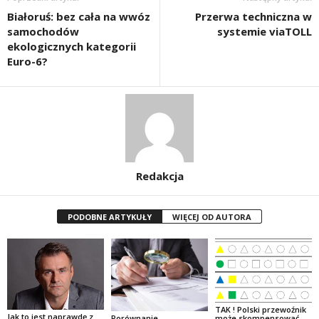
Białoruś: bez cała na wwóz
Przerwa techniczna w
samochodów
systemie viaTOLL
ekologicznych kategorii
Euro-6?
Redakcja
PODOBNE ARTYKUŁY
WIĘCEJ OD AUTORA
TAK ! Polski przewoźnik
Jak to jest naprawdę z
Porównanie
może skompensować