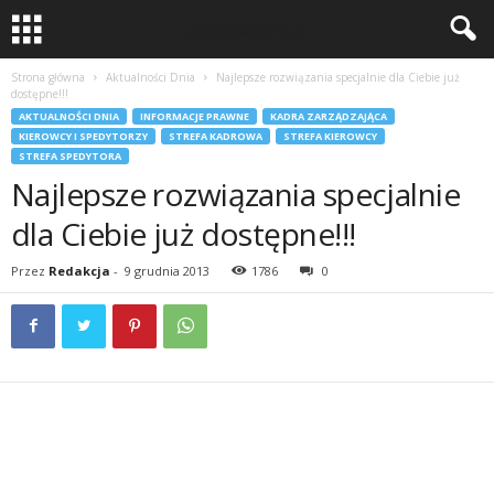
Strona główna
Aktualności Dnia
Najlepsze rozwiązania specjalnie dla Ciebie już
dostępne!!!
AKTUALNOŚCI DNIA
INFORMACJE PRAWNE
KADRA ZARZĄDZAJĄCA
KIEROWCY I SPEDYTORZY
STREFA KADROWA
STREFA KIEROWCY
STREFA SPEDYTORA
Najlepsze rozwiązania specjalnie
dla Ciebie już dostępne!!!
Przez
Redakcja
-
9 grudnia 2013
1786
0