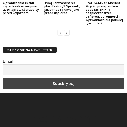
Ograniczenia ruchu
Twój kontrahent nie
Prof. SGMK dr Mariusz
ciężarówek w sierpniu
płaci faktury? Sprawdź,
Miąsko prelegentem
2026. Sprawdź przepisy
jakie masz prawa jako
podczas BNI+ o
przed wyjazdem
przedsiębiorca
bezpieczeństwie
państwa, obronności i
wyzwaniach dla polskiej
gospodarki
ZAPISZ SIĘ NA NEWSLETTER
Email