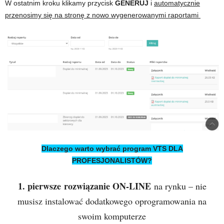
W ostatnim kroku klikamy przycisk
GENERUJ
i
automatycznie
przenosimy się na stronę z nowo wygenerowanymi raportami
Dlaczego warto wybrać program VTS DLA
PROFESJONALISTÓW?
1. pierwsze
rozwiązanie ON-LINE
na rynku – nie
musisz instalować dodatkowego oprogramowania na
swoim komputerze