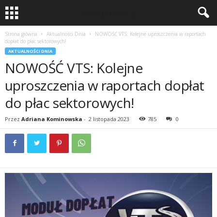
Strona główna
Aktualności Dnia
NOWOŚĆ VTS: Kolejne uproszczenia w raportach
dopłat do płac sektorowych!
AKTUALNOŚCI DNIA
NOWOŚĆ VTS: Kolejne
uproszczenia w raportach dopłat
do płac sektorowych!
Przez
Adriana Kominowska
-
2 listopada 2023
785
0