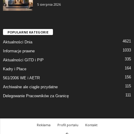
5 sierpnia 2026
POPULARNE KATEGORIE
4621
Aktualności Dnia
1033
Informacje prawne
335
Aktualności GITD i PIP
164
Kadry i Płace
156
561/2006 WE i AETR
115
Archiwalne ale ciągle przydatne
111
Delegowanie Pracowników za Granicę
Reklama
Profil portalu
Kontakt
©