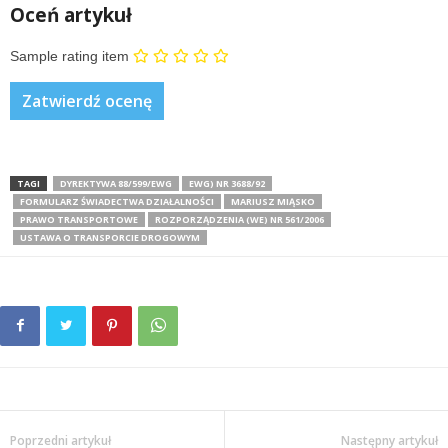
Oceń artykuł
Sample rating item
TAGI
DYREKTYWA 88/599/EWG
EWG) NR 3688/92
FORMULARZ ŚWIADECTWA DZIAŁALNOŚCI
MARIUSZ MIĄSKO
PRAWO TRANSPORTOWE
ROZPORZĄDZENIA (WE) NR 561/2006
USTAWA O TRANSPORCIE DROGOWYM
Poprzedni artykuł
Następny artykuł