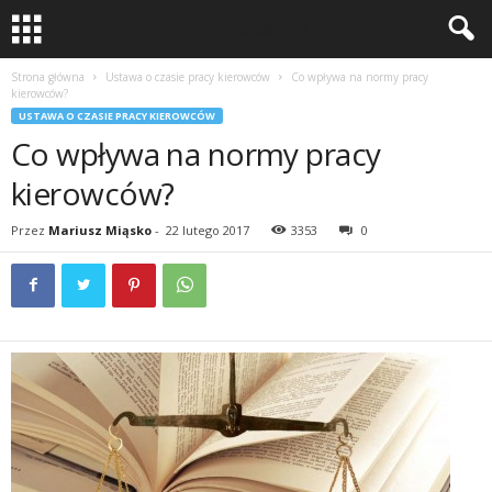
Strona główna
Ustawa o czasie pracy kierowców
Co wpływa na normy pracy
kierowców?
USTAWA O CZASIE PRACY KIEROWCÓW
Co wpływa na normy pracy
kierowców?
Przez
Mariusz Miąsko
-
22 lutego 2017
3353
0