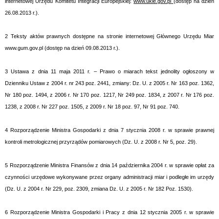
internetowej Urzędu Komitetu Integracji Europejskiej:
www.ukie.gov.pl
(dostęp na dzień
26.08.2013 r.).
2
Teksty aktów prawnych dostępne na stronie internetowej Głównego Urzędu Miar
www.gum.gov.pl
(dostęp na dzień 09.08.2013 r.).
3
Ustawa z dnia 11 maja 2011 r. – Prawo o miarach tekst jednolity ogłoszony w
Dzienniku Ustaw z 2004 r. nr 243 poz. 2441, zmiany: Dz. U. z 2005 r. Nr 163 poz. 1362,
Nr 180 poz. 1494, z 2006 r. Nr 170 poz. 1217, Nr 249 poz. 1834, z 2007 r. Nr 176 poz.
1238, z 2008 r. Nr 227 poz. 1505, z 2009 r. Nr 18 poz. 97, Nr 91 poz. 740.
4
Rozporządzenie Ministra Gospodarki z dnia 7 stycznia 2008 r. w sprawie prawnej
kontroli metrologicznej przyrządów pomiarowych (Dz. U. z 2008 r. Nr 5, poz. 29).
5
Rozporządzenie Ministra Finansów z dnia 14 października 2004 r. w sprawie opłat za
czynności urzędowe wykonywane przez organy administracji miar i podległe im urzędy
(Dz. U. z 2004 r. Nr 229, poz. 2309, zmiana Dz. U. z 2005 r. Nr 182 Poz. 1530).
6
Rozporządzenie Ministra Gospodarki i Pracy z dnia 12 stycznia 2005 r. w sprawie