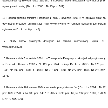
tachografów cyfrowych oraz zakresu i sposobu dokumentowania czynności przy
wykonywaniu usług (Dz. U. z 2006 r. Nr 73 poz. 511).
16
Rozporządzenie Ministra Finansów z dnia 9 stycznia 2006 r. w sprawie opłat za
czynności organów administracji miar wykonywane w ramach systemu tachografu
cyfrowego (Dz. U. Nr 8 poz. 46).
17
Teksty aktów prawnych dostępne na stronie internetowej Sejmu R.P.
www
.
sejm
.
gov
.
pl
.
18
Ustawa z dnia 6 września 2001 r. o Transporcie Drogowym tekst jednolity ogłoszony
w Dzienniku Ustaw z 2007 r. Nr 125 poz. 874, zmiany Dz. U. z 2007 r. Nr 176 poz.
1238, Nr 192 poz. 1381, z 2008 r. Nr 218 poz. 1391, Nr 227 poz. 1505, Nr 234 poz.
1573.
19
Ustawa z dnia 16 kwietnia 2004 r. o czasie pracy kierowców ( Dz. U. z 2004 r. Nr 92
poz. 879, z 2205 r. Nr 180 poz. 1497, z 2007 r. Nr99 poz. 66, Nr 192 poz. 1381, z 2009
r. Nr 79 poz. 670).