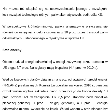
Nie można też skupiać się na upowszechnianiu jednego z rozwiązań,
lecz rozwijać technologie różnych paliw alternatywnych, podkreśla KE.
W perspektywie krótkoterminowej, paliwa alternatywne przyczynią się
również do osiągnięcia celu stosowania w 10 proc. przez transport paliw
odnawialnych, ustanowionego w dyrektywie w sprawie OZE.
Stan obecny
Obecnie udział energii odnawialnej w energii zużywanej przez transport w
UE sięga 4,7 proc. Największy mają biopaliwa (4,4 proc. w 2010 r.).
Według krajowych planów działania na rzecz odnawialnych źródeł energii
(NREAPs) przekazanych Komisji Europejskiej na koniec 2010 r., państwa
członkowskie ogólnie zakładają nieco przekroczyć do końca dekady 10
proc. poziom OZE w transporcie. Ok. 8,5 proc. stanowić będą biopaliwa
pierwszej generacji, 1 proc. – drugiej generacji, a 1 proc. – energia
odnawialna (niemal wyłącznie na kolei). Wkład wodoru w tych planach był