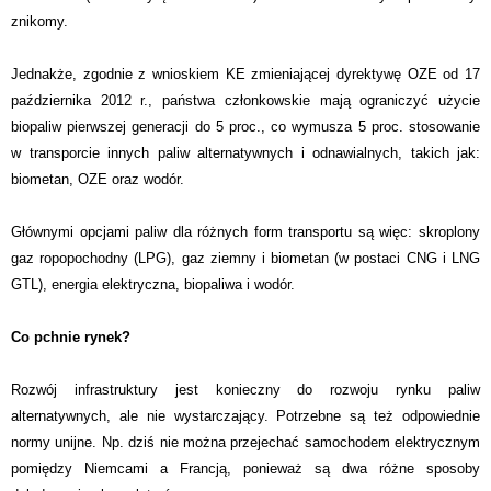
znikomy.
Jednakże, zgodnie z wnioskiem KE zmieniającej dyrektywę OZE od 17
października 2012 r., państwa członkowskie mają ograniczyć użycie
biopaliw pierwszej generacji do 5 proc., co wymusza 5 proc. stosowanie
w transporcie innych paliw alternatywnych i odnawialnych, takich jak:
biometan, OZE oraz wodór.
Głównymi opcjami paliw dla różnych form transportu są więc: skroplony
gaz ropopochodny (LPG), gaz ziemny i biometan (w postaci CNG i LNG
GTL), energia elektryczna, biopaliwa i wodór.
Co pchnie rynek?
Rozwój infrastruktury jest konieczny do rozwoju rynku paliw
alternatywnych, ale nie wystarczający. Potrzebne są też odpowiednie
normy unijne. Np. dziś nie można przejechać samochodem elektrycznym
pomiędzy Niemcami a Francją, ponieważ są dwa różne sposoby