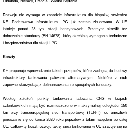
Finlandia, Niemcy, Francja i Wielka Brytania.
Rozwoju nie wymaga w zasadzie infrastruktura dla biopaliw, stwierdza
KE. Podstawowa infrastruktura LPG już została zbudowana. W UE
istnieje ponad 28 tys. stacji benzynowych. Przemysł określił też
dobrowolnie standardy (EN 14678), który określają wymagania techniczne
i bezpieczeństwa dla stacji LPG.
Koszty
KE proponuje wprowadzenie takich przepisów, które zachęcą do budowy
infrastruktury tankowania paliwami alternatywnymi. Niektóre z nich
zapewne skorzystają z dofinansowania ze specjalnych funduszy.
Według założeń, punkty tankowania ładowania CNG w krajach
członkowskich mają być rozmieszczone w maksymalnej odległości 150
km przy transeuropejskiej sieci transportowej (TEN-T), co umożliwili
poruszanie się do końca 2020 roku pojazdów z takim napędem po całej
UE. Całkowity koszt rozwoju takiej sieci tankowania w UE szacuje się na