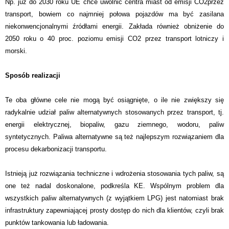
Np. już do 2030 roku UE chce uwolnić centra miast od emisji CO2przez
transport, bowiem co najmniej połowa pojazdów ma być zasilana
niekonwencjonalnymi źródłami energii. Zakłada również obniżenie do
2050 roku o 40 proc. poziomu emisji CO2 przez transport lotniczy i
morski.
Sposób realizacji
Te oba główne cele nie mogą być osiągnięte, o ile nie zwiększy się
radykalnie udział paliw alternatywnych stosowanych przez transport, tj.
energii elektrycznej, biopaliw, gazu ziemnego, wodoru, paliw
syntetycznych. Paliwa alternatywne są też najlepszym rozwiązaniem dla
procesu dekarbonizacji transportu.
Istnieją już rozwiązania techniczne i wdrożenia stosowania tych paliw, są
one też nadal doskonalone, podkreśla KE. Wspólnym problem dla
wszystkich paliw alternatywnych (z wyjątkiem LPG) jest natomiast brak
infrastruktury zapewniającej prosty dostęp do nich dla klientów, czyli brak
punktów tankowania lub ładowania.