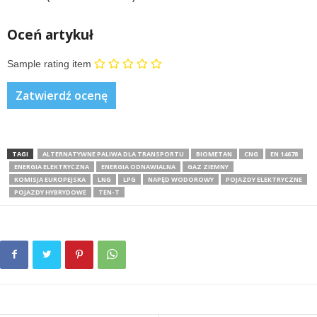
Oceń artykuł
Sample rating item
TAGI
ALTERNATYWNE PALIWA DLA TRANSPORTU
BIOMETAN
CNG
EN 14678
ENERGIA ELEKTRYCZNA
ENERGIA ODNAWIALNA
GAZ ZIEMNY
KOMISJA EUROPEJSKA
LNG
LPG
NAPĘD WODOROWY
POJAZDY ELEKTRYCZNE
POJAZDY HYBRYDOWE
TEN-T