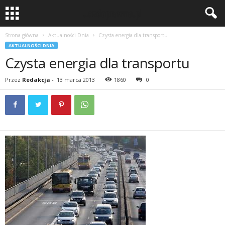
Strona główna
Aktualności Dnia
Czysta energia dla transportu
AKTUALNOŚCI DNIA
Czysta energia dla transportu
Przez
Redakcja
-
13 marca 2013
1860
0