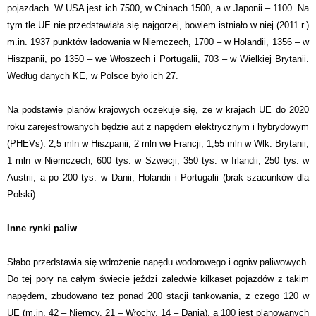
pojazdach. W USA jest ich 7500, w Chinach 1500, a w Japonii – 1100. Na
tym tle UE nie przedstawiała się najgorzej, bowiem istniało w niej (2011 r.)
m.in. 1937 punktów ładowania w Niemczech, 1700 – w Holandii, 1356 – w
Hiszpanii, po 1350 – we Włoszech i Portugalii, 703 – w Wielkiej Brytanii.
Według danych KE, w Polsce było ich 27.
Na podstawie planów krajowych oczekuje się, że w krajach UE do 2020
roku zarejestrowanych będzie aut z napędem elektrycznym i hybrydowym
(PHEVs): 2,5 mln w Hiszpanii, 2 mln we Francji, 1,55 mln w Wlk. Brytanii,
1 mln w Niemczech, 600 tys. w Szwecji, 350 tys. w Irlandii, 250 tys. w
Austrii, a po 200 tys. w Danii, Holandii i Portugalii (brak szacunków dla
Polski).
Inne rynki paliw
Słabo przedstawia się wdrożenie napędu wodorowego i ogniw paliwowych.
Do tej pory na całym świecie jeździ zaledwie kilkaset pojazdów z takim
napędem, zbudowano też ponad 200 stacji tankowania, z czego 120 w
UE (m.in. 42 – Niemcy, 21 – Włochy, 14 – Dania), a 100 jest planowanych