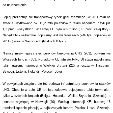
do uruchomienia.
Lepiej prezentuje się transportowy rynek gazu ziemnego. W 2011 roku na
świecie użytkowano ok. 15,2 mln pojazdów z takim napędem, czyli już
1,2 proc. wszystkich. W samej UE było ich milion (0,5 proc. całej floty).
Napęd CNG najbardziej popularny jest we Włoszech (746 tys. pojazdów w
2011 r.) oraz w Niemczech (blisko 100 tys.).
Niemcy miały lepszą sieć punktów tankowania CNG (903), bowiem we
Włoszech było ich 853. Ponadto w UE istniało tylko 38 stacji napełniania
takim gazem, najwięcej w Wielkiej Brytanii (22), a reszta w: Hiszpanii,
Szwecji, Estonii, Holandii, Polsce i Belgii.
W powijakach znajduje się też budowa infrastruktury bunkrownia statków
LNG. Obecnie w całej UE istnieją zaledwie pojedyncze takie terminale i
tylko w czterech krajach (Belgia, Holandia, Wielka Brytania, Szwecja), a
ponadto najwięcej w Norwegii (40). Według informacji KE, budowę 16
terminali łącznie planują w najbliższych latach: Polska, Litwa, Szwecja,