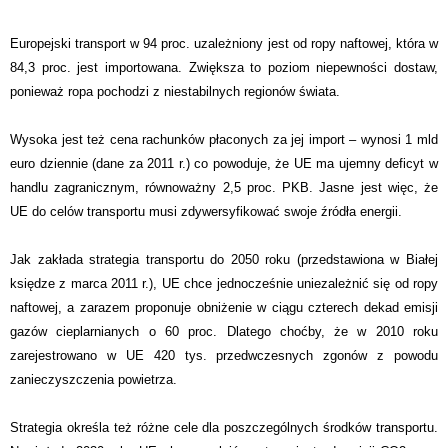
Europejski transport w 94 proc. uzależniony jest od ropy naftowej, która w
84,3 proc. jest importowana. Zwiększa to poziom niepewności dostaw,
ponieważ ropa pochodzi z niestabilnych regionów świata.
Wysoka jest też cena rachunków płaconych za jej import – wynosi 1 mld
euro dziennie (dane za 2011 r.) co powoduje, że UE ma ujemny deficyt w
handlu zagranicznym, równoważny 2,5 proc. PKB. Jasne jest więc, że
UE do celów transportu musi zdywersyfikować swoje źródła energii.
Jak zakłada strategia transportu do 2050 roku (przedstawiona w Białej
księdze z marca 2011 r.), UE chce jednocześnie uniezależnić się od ropy
naftowej, a zarazem proponuje obniżenie w ciągu czterech dekad emisji
gazów cieplarnianych o 60 proc. Dlatego choćby, że w 2010 roku
zarejestrowano w UE 420 tys. przedwczesnych zgonów z powodu
zanieczyszczenia powietrza.
Strategia określa też różne cele dla poszczególnych środków transportu.